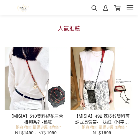
人氣推薦
【MISIA】510雙料緹花三合
【MISIA】492 荔枝紋雙料可
一掛繩系列-橘紅
調式長背帶-一抹紅（附字母
｜ 隨貨附贈‘’掛繩專屬收納袋‘’
｜ 隨貨附贈‘’掛繩專屬收納袋‘’
牌）
NT$
1490
-
1990
NT$
1899
NT$