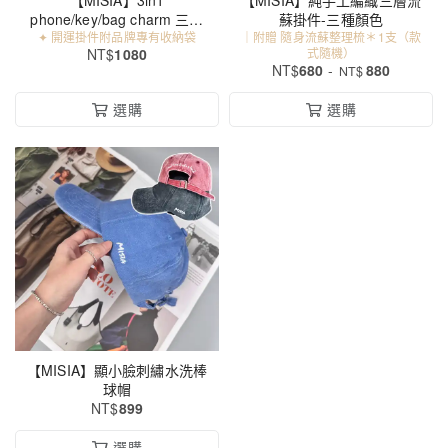
【MISIA】3in1
【MISIA】純手工編織三層流
phone/key/bag charm 三合
蘇掛件-三種顏色
✦ 開運掛件附品牌專有收納袋
一手工編織繩索開運掛件
｜附贈 隨身流蘇整理梳＊1支（款
NT$
1080
式隨機）
（Red371)
NT$
680
-
880
NT$
選購
選購
【MISIA】顯小臉刺繡水洗棒
球帽
NT$
899
選購