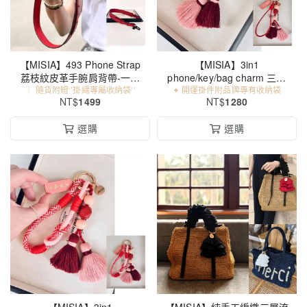
【MISIA】493 Phone Strap
【MISIA】3in1
荔枝紋皮革手腕肩背帶-一抹
phone/key/bag charm 三合
｜ 隨貨附贈‘’掛繩專屬收納袋‘’
紅
✦ 開運掛件附品牌專有收納袋
一手工真皮流蘇開運掛件
NT$
1499
NT$
1280
（Red370)
選購
選購