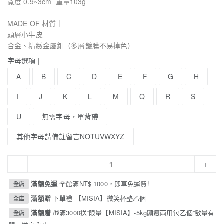
寬度 0.9~3cm 重量103g
MADE OF 材質｜
頭層小牛皮
合金、精緻金屬釦（多層鍍膜不易掉色）
字母選項 |
A
B
C
D
E
F
G
H
I
J
K
L
M
Q
R
S
U
無需字母，單背帶
其他字母請備註留言NOTUVWXYZ
-
+
滿額免運
全館滿NT$ 1000，即享免運費!
全店
滿額贈
下單禮 【MISIA】微笑杯墊乙個
全店
滿額贈
🎁滿3000送“限量【MISIA】-5kg顯瘦兩用包乙個”數量有
全店