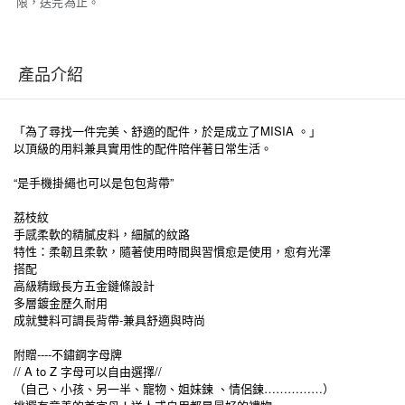
限，送完為止。
產品介紹
「為了尋找一件完美、舒適的配件，於是成立了MISIA 。」
以頂級的用料兼具實用性的配件陪伴著日常生活。
“是手機掛繩也可以是包包背帶”
荔枝紋
手感柔軟的精膩皮料，細膩的紋路
特性：柔韌且柔軟，隨著使用時間與習慣愈是使用，愈有光澤
搭配
高級精緻長方五金鏈條設計
多層鍍金歷久耐用
成就雙料可調長背帶-兼具舒適與時尚
附贈
----
不鏽鋼字母牌
// A to Z 字母可以自由選擇//
（自己、小孩、另一半、寵物、姐妹鍊 、情侶鍊……………）