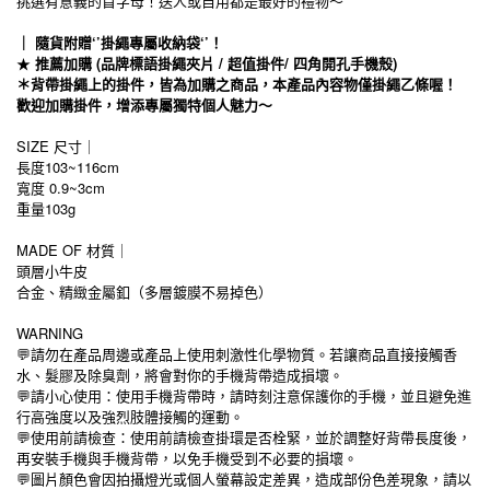
挑選有意義的首字母！送人或自用都是最好的禮物～
｜ 隨貨附贈‘’掛繩專屬收納袋‘’！
★
推薦加購 (品牌標語掛繩夾片 / 超值掛件/ 四角開孔手機殼)
＊背帶掛繩上的掛件，皆為加購之商品，本產品內容物僅掛繩乙條喔！
歡迎加購掛件，增添專屬獨特個人魅力～
SIZE 尺寸｜
長度103~116cm
寬度 0.9~3cm
重量103g
MADE OF 材質｜
頭層小牛皮
合金、精緻金屬釦（多層鍍膜不易掉色）
WARNING
💬請勿在產品周邊或產品上使用刺激性化學物質。若讓商品直接接觸香
水、髮膠及除臭劑，將會對你的手機背帶造成損壞。
💬請小心使用：使用手機背帶時，請時刻注意保護你的手機，並且避免進
行高強度以及強烈肢體接觸的運動。
💬
使用前請檢查：使用前請檢查掛環是否栓緊，並於調整好背帶長度後，
再安裝手機與手機背帶，以免手機受到不必要的損壞。
💬
圖片顏色會因拍攝燈光或個人螢幕設定差異，造成部份色差現象，請以