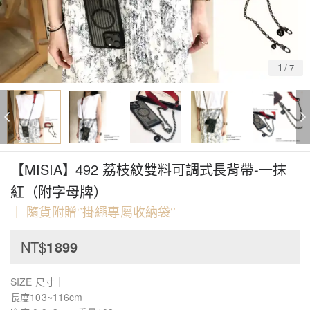
1
/
7
【MISIA】492 荔枝紋雙料可調式長背帶-一抹
紅（附字母牌）
｜ 隨貨附贈‘’掛繩專屬收納袋‘’
NT$
1899
SIZE 尺寸｜
長度103~116cm