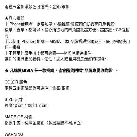
兩種五金扣環顏色可選擇：金釦/銀扣
★真心推薦
｜iPhone使用者一定要加購 小編推薦“質感四角防護開孔手機殼”
橫拿、直拿，都可以，隨心所欲地的四角開孔超方便、超防護、CP值超
高
｜非使用iPhone可加購----MISIA｜03 品牌標語掛繩夾片，既可搭配使用
任一掛繩
｜不管用什麼手機！都可選購——MISIA精選掛件
讓你的掛繩更加獨特、個性！送人或自用都是最好的禮物～
★ 凡購買MISIA 任一款掛繩，皆會隨貨附贈‘’品牌專屬收納袋‘’。
COLOR 顏色｜
兩種五金扣環顏色可選擇：金釦/銀扣
SIZE 尺寸｜
長度42 cm / 寬度1.7 cm
MADE OF 材質｜
移膜牛皮、精緻金屬釦（多層鍍膜不易掉色）
WARNING