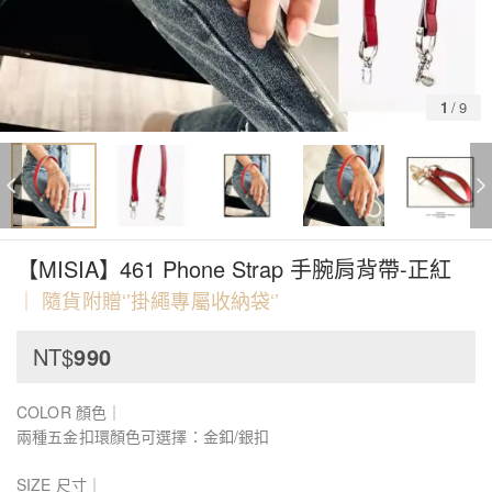
1
/
9
【MISIA】461 Phone Strap 手腕肩背帶-正紅
｜ 隨貨附贈‘’掛繩專屬收納袋‘’
NT$
990
COLOR 顏色｜
兩種五金扣環顏色可選擇：金釦/銀扣
SIZE 尺寸｜