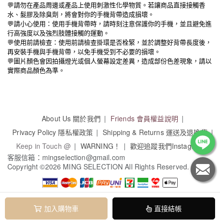
💬請勿在產品周邊或產品上使用刺激性化學物質。若讓商品直接接觸香
水、髮膠及除臭劑，將會對你的手機背帶造成損壞。
💬請小心使用：使用手機背帶時，請時刻注意保護你的手機，並且避免進
行高強度以及強烈肢體接觸的運動。
💬
使用前請檢查：使用前請檢查掛環是否栓緊，並於調整好背帶長度後，
再安裝手機與手機背帶，以免手機受到不必要的損壞。
💬
圖片顏色會因拍攝燈光或個人螢幕設定差異，造成部份色差現象，請以
實際商品顏色為準。
About Us 關於我們
Friends 會員權益說明
Privacy Policy 隱私權政策
Shipping & Returns 運送及退換貨
Keep in Touch @
WARNING！
歡迎追蹤我們Instagram
客服信箱：mingselection@gmail.com
Copyright
©
2026 MING SELECTION All Rights Reserved.
名佘有限公司 / 94266636
加入購物車
直接結帳
本系統由
1shop一頁購物
維護