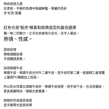
時尚穿搭元素
在柔和、平靜的色調中點綴鮮豔、華麗的色彩
非“紅色”莫屬
紅色也是“點亮”樸素和經典造型的最佳選擇
獨一無二的魅力，它天生就會吸引目光、且令人著迷。
熱情、性感。
荔枝紋理
精緻細膩紋路
手感觸感柔軟。
採用移膜牛皮
移膜牛皮，移膜牛皮也叫牛二層牛皮，是牛皮的第二層，經過精工處理覆
上優質PU薄膜加工而成。
所以防水性要比頭層牛皮好，移膜牛皮很厚，用手按下去，也沒有皺紋，
更具美觀時尚，價格也更實惠。
剛剛好的長度與寬度
是手腕帶也是肩背帶