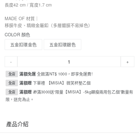
長度42 cm / 寬度1.7 cm
MADE OF 材質｜
移膜牛皮、精緻金屬釦（多層鍍膜不易掉色）
COLOR 顏色
五金扣環金色
五金扣環銀色
-
+
滿額免運
全館滿NT$ 1000，即享免運費!
全店
滿額贈
下單禮 【MISIA】微笑杯墊乙個
全店
滿額贈
🎁滿3000送“限量【MISIA】-5kg顯瘦兩用包乙個”數量有
全店
限，送完為止。
產品介紹