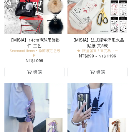
【MISIA】14cm毛球吊飾掛
【MISIA】法式鏤空浮雕水晶
件-三色
貼紙-共5款
|Seasonal Items・季節限定 한정
★| 限量發售！售完為止～
판
NT$
299
-
1196
NT$
NT$
1099
選購
選購