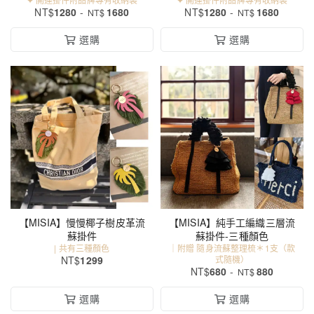
一手工繩索字母開運掛件
一手工真皮字母開運掛件
NT$
1280
-
1680
NT$
1280
-
1680
NT$
NT$
（BN374)可客製化最多7字
（BN373) 可客製化最多7字
母
母
選購
選購
【MISIA】慢慢椰子樹皮革流
【MISIA】純手工編織三層流
蘇掛件
蘇掛件-三種顏色
| 共有三種顏色
｜附贈 隨身流蘇整理梳＊1支（款
NT$
1299
式隨機）
NT$
680
-
880
NT$
選購
選購