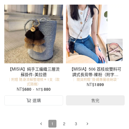
【MISIA】純手工編織三層流
【MISIA】506 荔枝紋雙料可
蘇掛件-美拉德
調式長背帶-裸粉（附字母
｜附贈 隨身流蘇整理梳＊1支（款
｜ 隨貨附贈‘’掛繩專屬收納袋‘’
牌）
式隨機）
NT$
1899
NT$
680
-
880
NT$
選購
售完
1
2
3