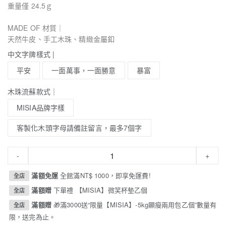
重量僅 24.5ｇ
MADE OF 材質｜
天然牛皮、手工木珠、精緻金屬釦
中文字牌樣式 |
平安
一面萬事，一面勝意
暴富
木珠流蘇款式｜
MISIA品牌字樣
客製化木頭字母請備註留言，最多7個字
-
+
滿額免運
全館滿NT$ 1000，即享免運費!
全店
滿額贈
下單禮 【MISIA】微笑杯墊乙個
全店
滿額贈
🎁滿3000送“限量【MISIA】-5kg顯瘦兩用包乙個”數量有
全店
限，送完為止。