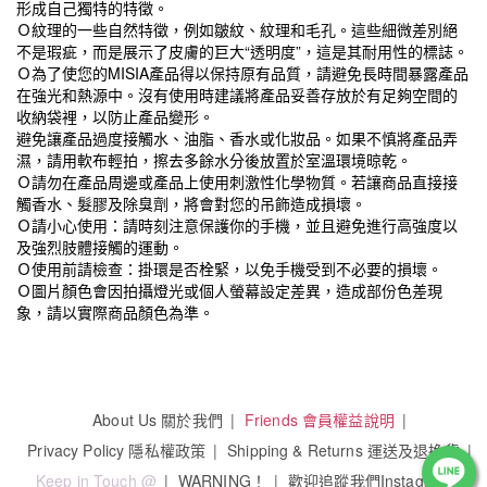
形成自己獨特的特徵。
Ｏ紋理的一些自然特徵，例如皺紋、紋理和毛孔。這些細微差別絕
不是瑕疵，而是展示了皮膚的巨大“透明度”，這是其耐用性的標誌。
Ｏ為了使您的MISIA產品得以保持原有品質，請避免長時間暴露產品
在強光和熱源中。沒有使用時建議將產品妥善存放於有足夠空間的
收納袋裡，以防止產品變形。
避免讓產品過度接觸水、油脂、香水或化妝品。如果不慎將產品弄
濕，請用軟布輕拍，擦去多餘水分後放置於室溫環境晾乾。
Ｏ請勿在產品周邊或產品上使用刺激性化學物質。若讓商品直接接
觸香水、髮膠及除臭劑，將會對您的吊飾造成損壞。
Ｏ請小心使用：請時刻注意保護你的手機，並且避免進行高強度以
及強烈肢體接觸的運動。
Ｏ使用前請檢查：掛環是否栓緊，以免手機受到不必要的損壞。
Ｏ圖片顏色會因拍攝燈光或個人螢幕設定差異，造成部份色差現
象，請以實際商品顏色為準。
About Us 關於我們
Friends 會員權益說明
Privacy Policy 隱私權政策
Shipping & Returns 運送及退換貨
Keep in Touch @
WARNING！
歡迎追蹤我們Instagram