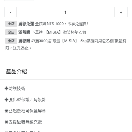
-
+
滿額免運
全館滿NT$ 1000，即享免運費!
全店
滿額贈
下單禮 【MISIA】微笑杯墊乙個
全店
滿額贈
🎁滿3000送“限量【MISIA】-5kg顯瘦兩用包乙個”數量有
全店
限，送完為止。
產品介紹
◉防護技術
◉強化型保護四角設計
◉凸起邊框可保護屏幕
◉支援磁吸無線充電