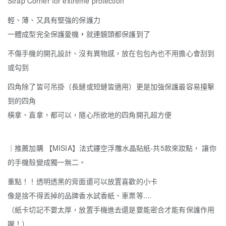
Strap Corner for extreme protection
輕、薄、又具有堅強的保護力
一體成型完全保護愛機
，
就連鏡頭都保護到了
不傷手機的開孔設計、沒有異物感，放在包包內也不用擔心會刮到
或勾到
四角除了皆可吊掛（長鏈或短鏈皆適用）更是加強保護最容易撞擊
到的四角
橫拿、直拿，都可以，隨心所欲地的四角開孔超方便
｜推薦加購 【MISIA】法式鏤空浮雕水晶貼紙-共5款來妝點， 讓你
的手機殼變成獨一無二。
重點！！透明透黑的背面還可以放置喜歡的小卡
像是捨不得丟掉的品牌香水試香紙、車票等....
（紙卡切記不要太厚，放置手機進去還是要能密合才能有保護作用
喔！）