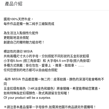
產品介紹
選用100%天然牛皮，
每件作品是獨一無二純手工縫製而成
為生活注入點個性化配件
更輕鬆地混合搭配
創建自己的獨特魅力組合吧！
標誌性的燙印 MISIA
共有兩種尺寸大小的字母，分別搭配不同形狀的五金形狀釦環
小字母5.5cm (搭三角掛環）和 大字母6.5 cm字母(搭六角掛環）
多種方式佩戴：掛在包包、愛車上 、推車、娃娃車、 ......
任何您想到的地方都可以自由組合搭配
-每件 MISIA 作品都是獨一無二的：皮革紋路、顏色的深淺可能會略有不
同
五金扣環有兩色（14K淡金色和銀色）將會隨機，希望能帶給您驚喜。
如有特殊指定扣環顏色、款式再請留言告知喔！
Of your product will be a surprise.
＊請注意本產品僅單一字母掛件,如需其他圖示商品請另外選購唷！