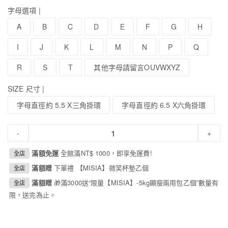
字母選項 |
A
B
C
D
E
F
G
H
I
J
K
L
M
N
P
Q
R
S
T
其他字母請留言OUVWXYZ
SIZE 尺寸 |
字母直徑約 5.5 X三角掛環
字母直徑約 6.5 X六角掛環
-
+
滿額免運
全館滿NT$ 1000，即享免運費!
全店
滿額贈
下單禮 【MISIA】微笑杯墊乙個
全店
滿額贈
🎁滿3000送“限量【MISIA】-5kg顯瘦兩用包乙個”數量有
全店
限，送完為止。