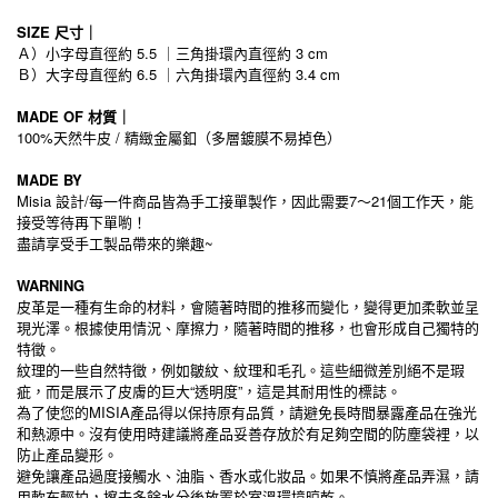
SIZE 尺寸｜
Ａ）小字母直徑約 5.5 ｜三角掛環內直徑約 3 cm
6.5
3.4 cm
Ｂ）大字母直徑約
｜六角掛環內直徑約
MADE OF 材質｜
100%天然牛皮 / 精緻金屬釦（多層鍍膜不易掉色）
MADE BY
Misia 設計/每一件商品皆為手工接單製作，因此需要7～21個工作天，能
接受等待再下單喲！
盡請享受手工製品帶來的樂趣~
WARNING
皮革是一種有生命的材料，會隨著時間的推移而變化，變得更加柔軟並呈
現光澤。根據使用情況、摩擦力，隨著時間的推移，也會形成自己獨特的
特徵。
紋理的一些自然特徵，例如皺紋、紋理和毛孔。這些細微差別絕不是瑕
疵，而是展示了皮膚的巨大“透明度”，這是其耐用性的標誌。
為了使您的MISIA產品得以保持原有品質，請避免長時間暴露產品在強光
和熱源中。沒有使用時建議將產品妥善存放於有足夠空間的防塵袋裡，以
防止產品變形。
避免讓產品過度接觸水、油脂、香水或化妝品。如果不慎將產品弄濕，請
用軟布輕拍，擦去多餘水分後放置於室溫環境晾乾。