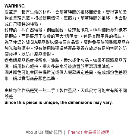
WARNING
皮革是一種有生命的材料，會隨著時間的推移而變化，變得更加柔
軟並呈現光澤。根據使用情況、摩擦力，隨著時間的推移，也會形
成自己獨特的特徵。
紋理的一些自然特徵，例如皺紋、紋理和毛孔。這些細微差別絕不
是瑕疵，而是展示了皮膚的巨大“透明度”，這是其耐用性的標誌。
為了使您的MISIA產品得以保持原有品質，請避免長時間暴露產品在
強光和熱源中。沒有使用時建議將產品妥善存放於有足夠空間的防
塵袋裡，以防止產品變形。
避免讓產品過度接觸水、油脂、香水或化妝品。如果不慎將產品弄
濕，請用軟布輕拍，擦去多餘水分後放置於室溫環境晾乾。
圖片顏色可能會因拍攝燈光或個人螢幕設定差異，造成部份色差現
象，請以實際商品顏色為準。
由於每件作品是獨一無二手工製作量尺，因此尺寸可能會有所不同
誤差
Since this piece is unique, the dimensions may vary.
About Us 關於我們
Friends 會員權益說明