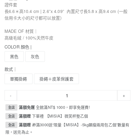
證件套
長6.6＊高10.4 cm | 2.6”x 4.09” 內置尺寸長5.8 x 高9.4 cm (一般
信用卡大小的尺寸都可以放置）
MADE OF 材質｜
高級毛絨 / 100%天然牛皮
COLOR 顏色 |
黑色
灰色
款式｜
單獨掛繩
掛繩＋皮革保護套
-
+
滿額免運
全館滿NT$ 1000，即享免運費!
全店
滿額贈
下單禮 【MISIA】微笑杯墊乙個
全店
滿額贈
🎁滿3000送“限量【MISIA】-5kg顯瘦兩用包乙個”數量有
全店
限，送完為止。