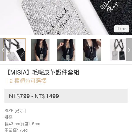
1
/
16
【MISIA】毛呢皮革證件套組
｜2 種顏色可選擇
NT$
799
-
1499
NT$
SIZE 尺寸｜
掛繩
長43 cm寬度1.5cm
重量僅17.4g