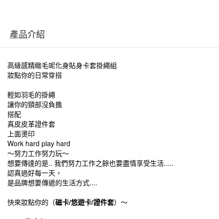
產品介紹
高級感精緻毛呢化身貼身卡套掛繩組
妝點你的日常穿搭
輕如羽毛的掛繩
讓你的頸部沒負擔
搭配
真皮皮革證件套
上面燙印
Work hard play hard
～努力工作努力玩～
想要傳達的是.. 我們努力工作之餘也要盡情享受生活.....
認真過好每一天，
是品牌想要傳遞的生活方式....
快來妝點你的（
磁卡/悠遊卡/證件套
）～