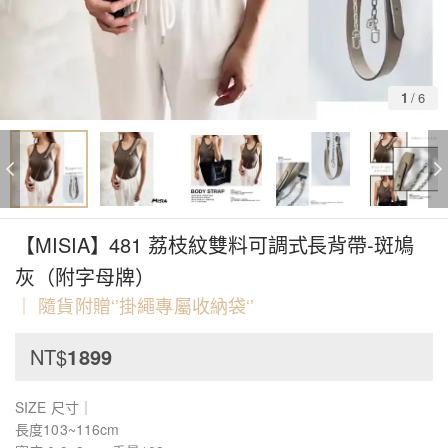
1
/
6
【MISIA】481 荔枝紋雙料可調式長背帶-斑鳩
灰（附字母牌）
｜ 隨貨附贈‘’掛繩專屬收納袋‘’
NT$
1899
SIZE 尺寸｜
長度103~116cm