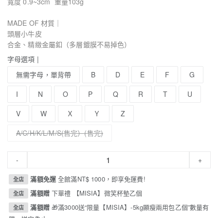
寬度 0.9~3cm 重量103g
MADE OF 材質｜
頭層小牛皮
合金、精緻金屬釦（多層鍍膜不易掉色）
字母選項 |
無需字母，單背帶
B
D
E
F
G
I
N
O
P
Q
R
T
U
V
W
Ｘ
Ｙ
Z
A/C/H/K/L/M/S(售完）
-
+
滿額免運
全館滿NT$ 1000，即享免運費!
全店
滿額贈
下單禮 【MISIA】微笑杯墊乙個
全店
滿額贈
🎁滿3000送“限量【MISIA】-5kg顯瘦兩用包乙個”數量有
全店