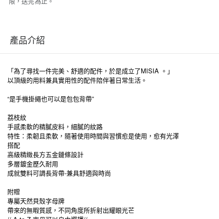
限，送完為止。
產品介紹
「為了尋找一件完美、舒適的配件，於是成立了MISIA 。」
以頂級的用料兼具實用性的配件陪伴著日常生活。
“是手機掛繩也可以是包包背帶”
荔枝紋
手感柔軟的精膩皮料，細膩的紋路
特性：柔韌且柔軟，隨著使用時間與習慣愈是使用，愈有光澤
搭配
高級精緻長方五金鏈條設計
多層鍍金歷久耐用
成就雙料可調長背帶-兼具舒適與時尚
附贈
專屬天然貝殼字母牌
帶來的無暇質感，不同角度所折射出耀眼光芒