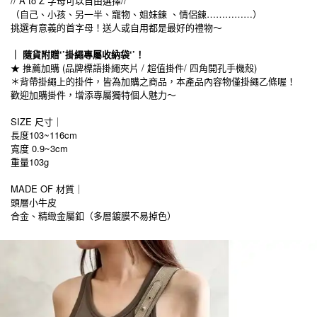
// A to Z 字母可以自由選擇//
（自己、小孩、另一半、寵物、姐妹鍊 、情侶鍊……………）
挑選有意義的首字母！送人或自用都是最好的禮物～
｜ 隨貨附贈‘’掛繩專屬收納袋‘’！
★ 推薦加購 (品牌標語掛繩夾片 / 超值掛件/ 四角開孔手機殼)
＊背帶掛繩上的掛件，皆為加購之商品，本產品內容物僅掛繩乙條喔！
歡迎加購掛件，增添專屬獨特個人魅力～
SIZE 尺寸｜
長度103~116cm
寬度 0.9~3cm
重量103g
MADE OF 材質｜
頭層小牛皮
合金、精緻金屬釦（多層鍍膜不易掉色）