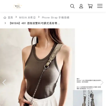
首頁
MISIA 米希亞
Phone Strap 手機掛繩
【MISIA】481 荔枝紋雙料可調式長背帶-斑鳩灰（附字母牌）