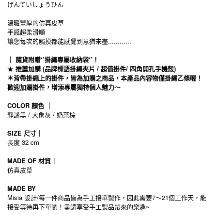
げんていしょうひん
溫暖豐厚的仿真皮草
手感超柔滑順
............
讓您每次的觸摸都能感覺到意猶未盡
｜ 隨貨附贈‘’掛繩專屬收納袋‘’！
★
推薦加購 (品牌標語掛繩夾片 / 超值掛件/ 四角開孔手機殼)
＊背帶掛繩上的掛件，皆為加購之商品，本產品內容物僅掛繩乙條喔！
歡迎加購掛件，增添專屬獨特個人魅力～
COLOR 顏色 ｜
靜謐黑 / 大象灰 / 奶茶棕
SIZE 尺寸｜
長度 32 cm
MADE OF 材質｜
仿真皮草
MADE BY
Misia 設計/每一件商品皆為手工接單製作，因此需要7～21個工作天，能
接受等待再下單喲！盡請享受手工製品帶來的樂趣~