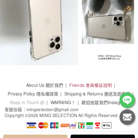
About Us 關於我們
Friends 會員權益說明
Privacy Policy 隱私權政策
Shipping & Returns 運送及退換貨
Keep in Touch @
WARNING！
歡迎追蹤我們Instagram
客服信箱：mingselection@gmail.com
Copyright
©
2026 MING SELECTION All Rights Reserved.