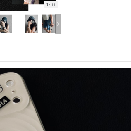
1
/
11