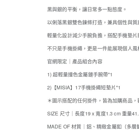
黑與銀的平衡，讓日常多一點態度。
以俐落黑銀雙色鍊條打造，兼具個性與質
輕量化設計減少手腕負擔，搭配手機墊片
不只是手機掛繩，更是一件能展現個人風
官網限定｜產品組合內容
1) 超輕量撞色金屬鏈手腕帶*1
2)【MISIA】17手機掛繩短墊片*1
＊圖示搭配的任何掛件，皆為加購商品，
SIZE 尺寸｜長度19 x 寬度1.3 cm 重量41.
MADE OF 材質｜鋁、精緻金屬釦（多