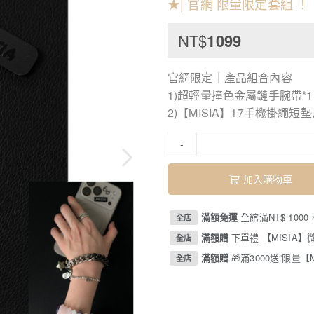
★| 官網 限量限定套組 ！
NT$
1099
官網限定｜產品組合內容
1)超輕量撞色金屬鏈手腕帶*1
2)【MISIA】17手機掛繩短墊
-
加入購物車
滿額免運
全館滿NT$ 100
全店
滿額贈
下單禮 【MISIA
全店
滿額贈
🎁滿3000送“限量
全店