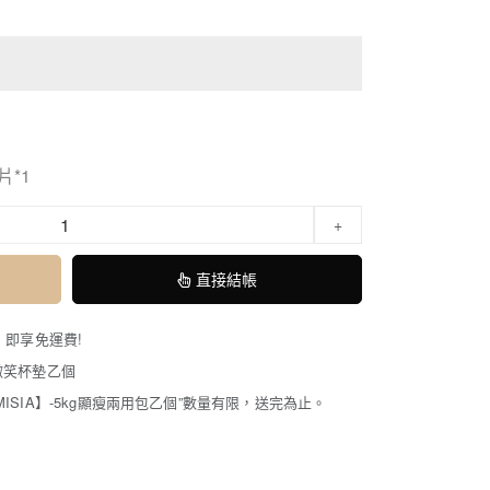
片*1
+
直接結帳
0，即享免運費!
】微笑杯墊乙個
【MISIA】-5kg顯瘦兩用包乙個”數量有限，送完為止。