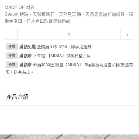
MADE OF 材質｜
S925純銀珠、天然銀曜石、天然黑瑪瑙、天然馬達加斯加粉晶、精
緻金屬釦、日本進口珠寶鋼絲串線
-
+
滿額免運
全館滿NT$ 1000，即享免運費!
全店
滿額贈
下單禮 【MISIA】微笑杯墊乙個
全店
滿額贈
🎁滿3000送“限量【MISIA】-5kg顯瘦兩用包乙個”數量有
全店
限，送完為止。
產品介紹