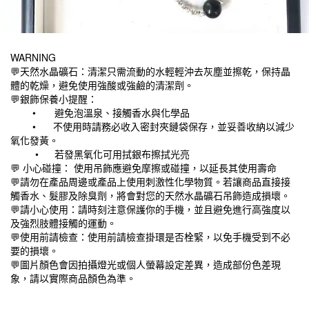
WARNING
💬天然水晶礦石：清潔只需流動的水輕輕沖去灰塵並擦乾，保持晶
體的乾燥，避免使用強酸或強鹼的清潔劑。
💬銀飾保養小提醒：
•
避免泡溫泉、接觸香水與化學品
•
不使用時請務必收入密封夾鏈袋保存，並妥善收納以減少
氧化發黃。
•
若發黑氧化可用拭銀布擦拭光亮
💬 小心碰撞： 使用吊飾應避免摩擦或碰撞，以延長其使用壽命
💬請勿在產品周邊或產品上使用刺激性化學物質。若讓商品直接接
觸香水、髮膠及除臭劑，將會對您的天然水晶礦石吊飾造成損壞。
💬請小心使用：請時刻注意保護你的手機，並且避免進行高強度以
及強烈肢體接觸的運動。
💬使用前請檢查：使用前請檢查掛環是否栓緊，以免手機受到不必
要的損壞。
💬圖片顏色會因拍攝燈光或個人螢幕設定差異，造成部份色差現
象，請以實際商品顏色為準。