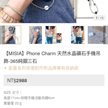
1
/
13
【MISIA】Phone Charm 天然水晶礦石手機吊
飾-365純銀三石
✦ 能量系列幸運配件附品牌專有收納袋
NT$
2988
SIZE 尺寸｜
長度17cm+附贈手機活動吊繩6cm
重量僅 22ｇ