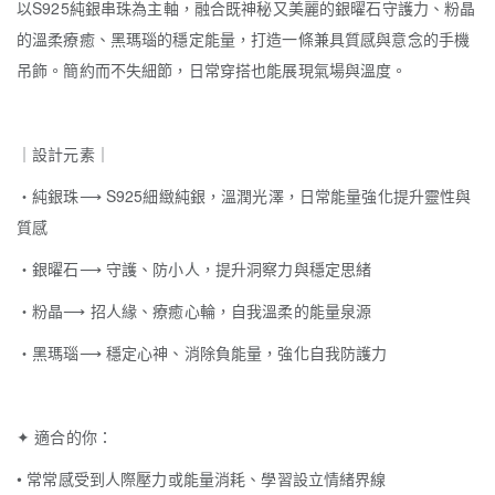
以S925純銀串珠為主軸，融合既神秘又美麗的銀曜石守護力、粉晶
的溫柔療癒、黑瑪瑙的穩定能量，打造一條兼具質感與意念的手機
吊飾。簡約而不失細節，日常穿搭也能展現氣場與溫度。
｜設計元素｜
・純銀珠
⟶
S925細緻純銀，溫潤光澤，日常能量強化提升靈性與
質感
・銀曜石
⟶
守護、防小人，提升洞察力與穩定思緒
・粉晶
⟶
招人緣、療癒心輪，自我溫柔的能量泉源
・黑瑪瑙
⟶
穩定心神、消除負能量，強化自我防護力
✦
適合的你：
•
常常感受到人際壓力或能量消耗、學習設立情緒界線