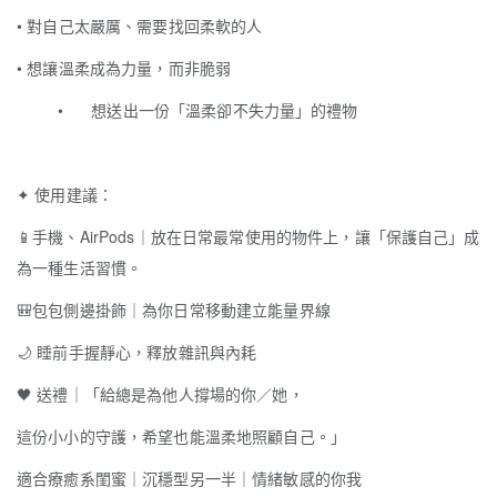
•
對自己太嚴厲、需要找回柔軟的人
•
想讓溫柔成為力量，而非脆弱
•
想送出一份「溫柔卻不失力量」的禮物
✦
使用建議：
📱
手機、AirPods｜放在日常最常使用的物件上，讓「保護自己」成
為一種生活習慣。
🎒
包包側邊掛飾｜為你日常移動建立能量界線
🌙
睡前手握靜心，釋放雜訊與內耗
🖤
送禮｜「給總是為他人撐場的你／她，
這份小小的守護，希望也能溫柔地照顧自己。」
適合療癒系閨蜜｜沉穩型另一半｜情緒敏感的你我