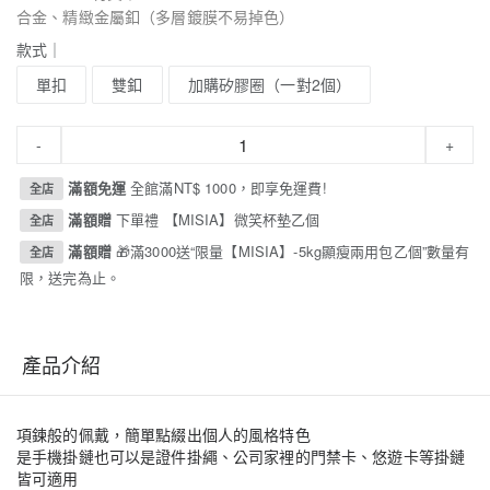
合金、精緻金屬釦（多層鍍膜不易掉色）
款式｜
單扣
雙釦
加購矽膠圈（一對2個）
-
+
滿額免運
全館滿NT$ 1000，即享免運費!
全店
滿額贈
下單禮 【MISIA】微笑杯墊乙個
全店
滿額贈
🎁滿3000送“限量【MISIA】-5kg顯瘦兩用包乙個”數量有
全店
限，送完為止。
產品介紹
項鍊般的佩戴，簡單點綴出個人的風格特色
是手機掛鏈也可以是證件掛繩、公司家裡的門禁卡、悠遊卡等掛鏈
皆可適用