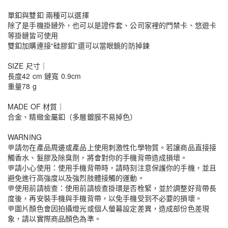
單釦與雙釦 兩種可以選擇
除了是手機掛鏈外，也可以是證件套、公司家裡的門禁卡、悠遊卡
等掛鏈皆可使用
雙釦加購連接“硅膠釦”還可以當眼鏡的防掉鍊
SIZE 尺寸｜
長度42 cm 鏈寬 0.9cm
重量78 g
MADE OF 材質｜
合金、精緻金屬釦（多層鍍膜不易掉色）
WARNING
💬請勿在產品周邊或產品上使用刺激性化學物質。若讓商品直接接
觸香水、髮膠及除臭劑，將會對你的手機背帶造成損壞。
💬請小心使用：使用手機背帶時，請時刻注意保護你的手機，並且
避免進行高強度以及強烈肢體接觸的運動。
💬
使用前請檢查：使用前請檢查掛環是否栓緊，並於調整好背帶長
度後，再安裝手機與手機背帶，以免手機受到不必要的損壞。
💬
圖片顏色會因拍攝燈光或個人螢幕設定差異，造成部份色差現
象，請以實際商品顏色為準。