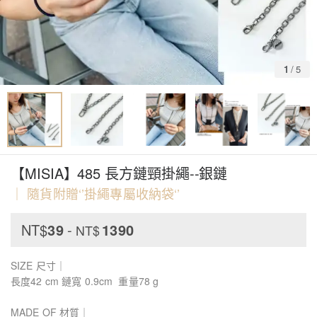
1
/
5
【MISIA】485 長方鏈頸掛繩--銀鏈
｜ 隨貨附贈‘’掛繩專屬收納袋‘’
NT$
39
-
1390
NT$
SIZE 尺寸｜
長度42 cm 鏈寬 0.9cm 重量78 g
MADE OF 材質｜