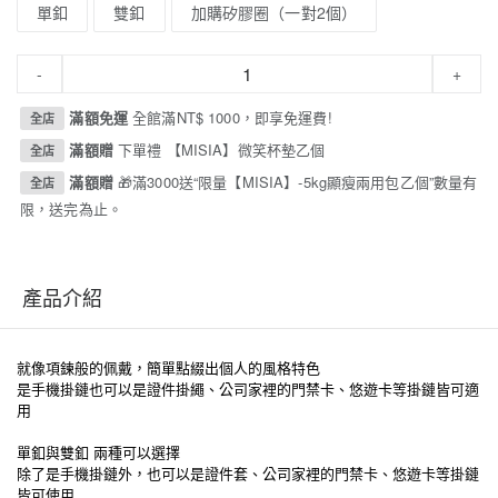
單釦
雙釦
加購矽膠圈（一對2個）
-
+
滿額免運
全館滿NT$ 1000，即享免運費!
全店
滿額贈
下單禮 【MISIA】微笑杯墊乙個
全店
滿額贈
🎁滿3000送“限量【MISIA】-5kg顯瘦兩用包乙個”數量有
全店
限，送完為止。
產品介紹
就像項鍊般的佩戴，簡單點綴出個人的風格特色
是手機掛鏈也可以是證件掛繩、公司家裡的門禁卡、悠遊卡等掛鏈皆可適
用
單釦與雙釦 兩種可以選擇
除了是手機掛鏈外，也可以是證件套、公司家裡的門禁卡、悠遊卡等掛鏈
皆可使用