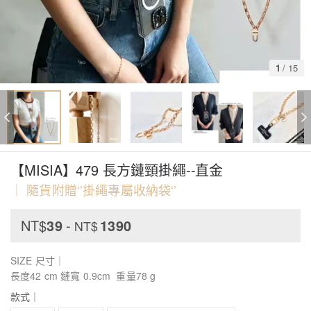
1
/
15
【MISIA】479 長方鏈頸掛繩--直金
｜ 隨貨附贈‘’掛繩專屬收納袋‘’
NT$
39
-
1390
NT$
SIZE 尺寸｜
長度42 cm 鏈寬 0.9cm 重量78 g
款式｜