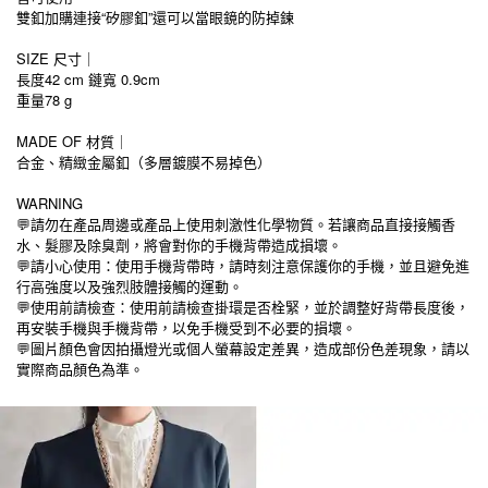
雙釦加購連接“矽膠釦”還可以當眼鏡的防掉鍊
SIZE 尺寸｜
長度42 cm 鏈寬 0.9cm
重量78 g
MADE OF 材質｜
合金、精緻金屬釦（多層鍍膜不易掉色）
WARNING
💬請勿在產品周邊或產品上使用刺激性化學物質。若讓商品直接接觸香
水、髮膠及除臭劑，將會對你的手機背帶造成損壞。
💬請小心使用：使用手機背帶時，請時刻注意保護你的手機，並且避免進
行高強度以及強烈肢體接觸的運動。
💬
使用前請檢查：使用前請檢查掛環是否栓緊，並於調整好背帶長度後，
再安裝手機與手機背帶，以免手機受到不必要的損壞。
💬
圖片顏色會因拍攝燈光或個人螢幕設定差異，造成部份色差現象，請以
實際商品顏色為準。